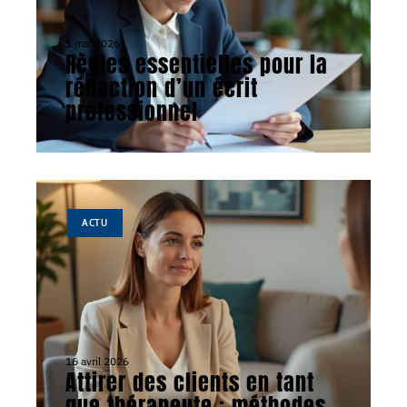
1 mai 2026
Règles essentielles pour la
rédaction d’un écrit
professionnel
ACTU
16 avril 2026
Attirer des clients en tant
que thérapeute : méthodes