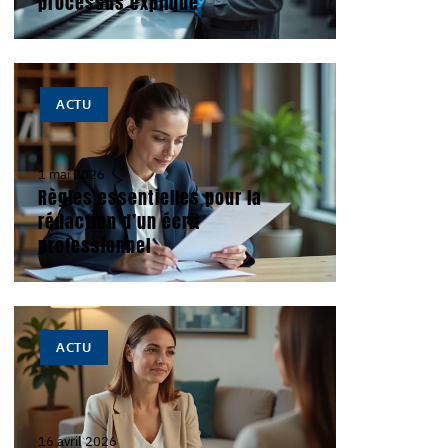
processus expliqué
ACTU
1 mai 2026
Règles essentielles pour la
rédaction d’un écrit
professionnel
ACTU
16 avril 2026