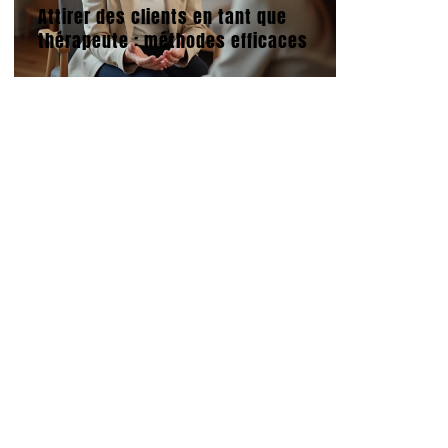
Attirer des clients en tant que
thérapeute : méthodes efficaces