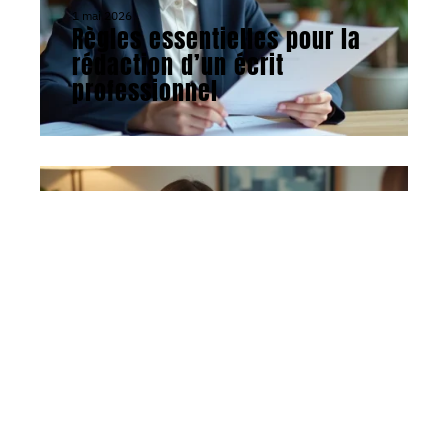
1 mai 2026
Règles essentielles pour la
rédaction d’un écrit
professionnel
ACTU
16 avril 2026
Attirer des clients en tant
que thérapeute : méthodes
efficaces