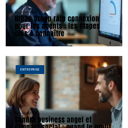
25 juillet 2026
Urban Group ratp connexion
pour les agents : les étapes
clés à connaître
ENTREPRISE
22 juillet 2026
Sandra business angel et
l’impact social : quand le profit