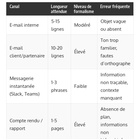
Canal
Longueur
Niveau de
Erreur fréquente
attendue
formalisme
5-15
Objet vague
E-mail interne
Modéré
lignes
ou absent
Ton trop
E-mail
10-20
familier,
Élevé
client/partenaire
lignes
fautes
d’orthographe
Information
Messagerie
1-3
non traçable,
instantanée
Faible
phrases
contexte
(Slack, Teams)
manquant
Absence de
plan,
Compte rendu /
1-5
Élevé
informations
rapport
pages
non