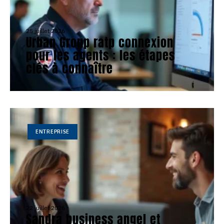
25 juillet 2026
Urban Group ratp connexion
pour les agents : les étapes
clés à connaître
ENTREPRISE
22 juillet 2026
Sandra business angel et