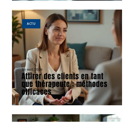
ACTU
16 avril 2026
Attirer des clients en tant
que thérapeute : méthodes
efficaces
ACTU