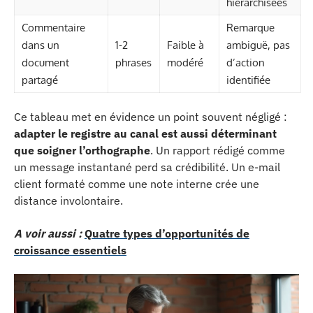
hiérarchisées
Commentaire
Remarque
dans un
1-2
Faible à
ambiguë, pas
document
phrases
modéré
d’action
partagé
identifiée
Ce tableau met en évidence un point souvent négligé :
adapter le registre au canal est aussi déterminant
que soigner l’orthographe
. Un rapport rédigé comme
un message instantané perd sa crédibilité. Un e-mail
client formaté comme une note interne crée une
distance involontaire.
A voir aussi :
Quatre types d’opportunités de
croissance essentiels