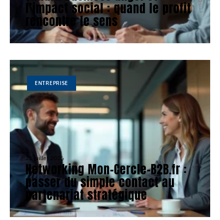
l’impact social : quand le profit
rencontre le sens
ENTREPRISE
21 juillet 2026
Networking Mon-Cercle-B2B.fr :
passer du simple contact au
partenariat stratégique