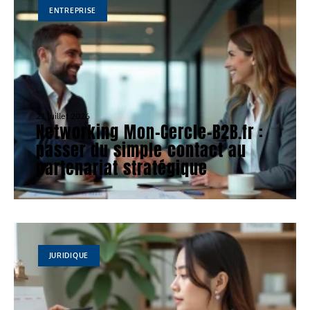
ENTREPRISE
21 juillet 2026
Networking Mon-Cercle-B2B.fr :
passer du simple contact au
partenariat stratégique
JURIDIQUE