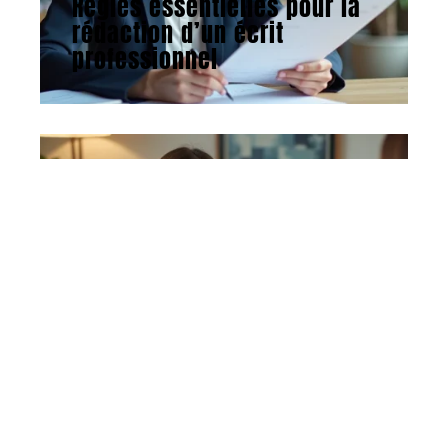
Règles essentielles pour la
rédaction d’un écrit
professionnel
ACTU
16 avril 2026
Attirer des clients en tant
que thérapeute : méthodes
efficaces