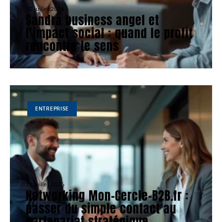
22 juillet 2026
Sandra business angel et
l’impact social : quand le profit
rencontre le sens
ENTREPRISE
21 juillet 2026
Networking Mon-Cercle-B2B.fr :
passer du simple contact au
partenariat stratégique