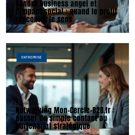
Sandra business angel et
l’impact social : quand le profit
rencontre le sens
ENTREPRISE
21 juillet 2026
Networking Mon-Cercle-B2B.fr :
passer du simple contact au
partenariat stratégique