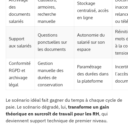
Stockage
des
armoires,
inacce
centralisé, accès
documents
recherche
relanc
en ligne
salariés
manuelle
ou tél
Réinit
Questions
Autonomie du
Support
mots d
ponctuelles sur
salarié sur son
aux salariés
à la c
les documents
espace
tensio
Conformité
Gestion
Paramétrage
Incerti
RGPD et
manuelle des
des durées dans
l’accès
archivage
durées de
la plateforme
docume
légal
conservation
Le scénario idéal fait gagner du temps à chaque cycle de
paie. Le scénario dégradé, lui,
transforme un gain
théorique en surcroît de travail pour les RH
, qui
deviennent support technique de premier niveau.