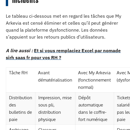
incidents
Le tableau ci-dessous met en regard les tâches que My
Arkevia est censé éliminer et celles qu’il peut générer
quand la plateforme dysfonctionne. Les données
s’appuient sur les retours publics d’utilisateurs.
A lire aussi :
Et si vous remplaciez Excel par nomade
sirh saas fr pour vos RH ?
Tâche RH
Avant
Avec My Arkevia
Avec M
dématérialisation
(fonctionnement
(dysfo
normal)
Distribution
Impression, mise
Dépôt
Tickets
des
sous pli,
automatique
salari
bulletins de
distribution
dans le coffre-
pas le
paie
physique
fort numérique
paie
Archivage
Classeurs,
Docum