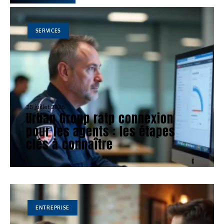
SERVICES
25 juillet 2026
Urban Group ratp connexion
pour les agents : les étapes
clés à connaître
ENTREPRISE