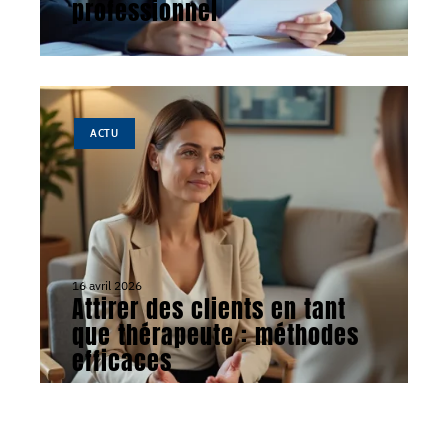
professionnel
ACTU
16 avril 2026
Attirer des clients en tant
que thérapeute : méthodes
efficaces