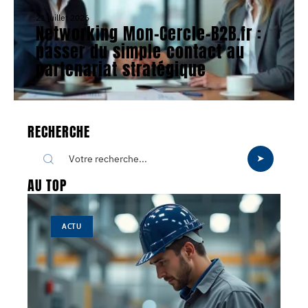
21 juillet 2026
Networking Mon-Cercle-B2B.fr :
passer du simple contact au
partenariat stratégique
RECHERCHE
AU TOP
ACTU