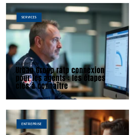
SERVICES
25 juillet 2026
Urban Group ratp connexion
pour les agents : les étapes
clés à connaître
ENTREPRISE