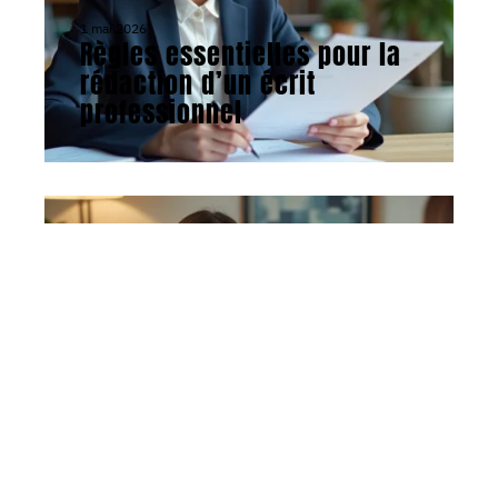
1 mai 2026
Règles essentielles pour la
rédaction d’un écrit
professionnel
ACTU
16 avril 2026
Attirer des clients en tant
que thérapeute : méthodes