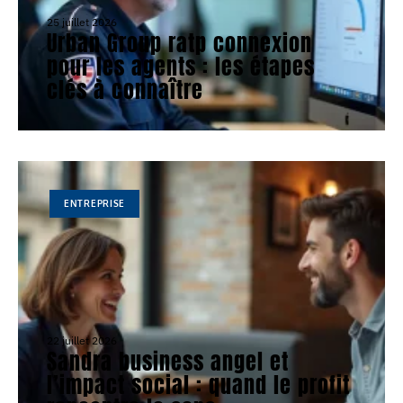
25 juillet 2026
Urban Group ratp connexion
pour les agents : les étapes
clés à connaître
ENTREPRISE
22 juillet 2026
Sandra business angel et
l’impact social : quand le profit