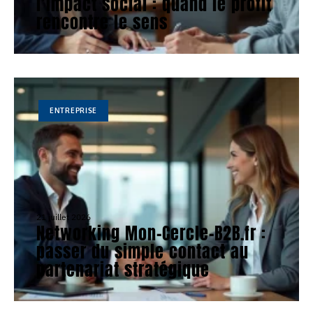
l’impact social : quand le profit
rencontre le sens
ENTREPRISE
21 juillet 2026
Networking Mon-Cercle-B2B.fr :
passer du simple contact au
partenariat stratégique