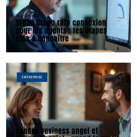
25 juillet 2026
Urban Group ratp connexion
pour les agents : les étapes
clés à connaître
ENTREPRISE
22 juillet 2026
Sandra business angel et