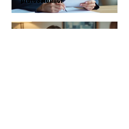
professionnel
ACTU
16 avril 2026
Attirer des clients en tant
que thérapeute : méthodes
efficaces